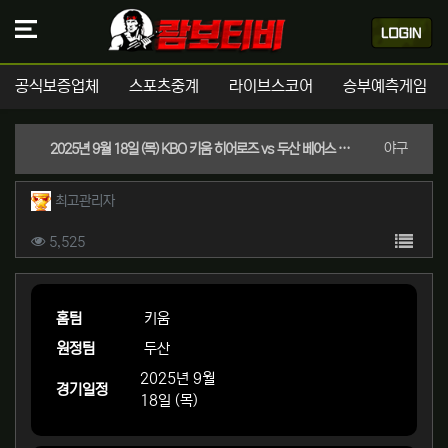
공식보증업체
스포츠중계
라이브스코어
승부예측게임
분류
야구
2025년 9월 18일 (목) KBO 키움 히어로즈 vs 두산 베어스 경기분석 | 실시간 스포츠중계
작성자 정보
작성
최고관리자
컨텐츠 정보
목록
조회
5,525
본문
홈팀
키움
원정팀
두산
2025년 9월
경기일정
18일 (목)