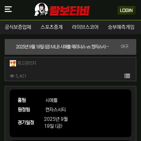
공식보증업체
스포츠중계
라이브스코어
승부예측게임
분류
야구
2025년 9월 19일 (금) MLB 시애틀 매리너스 vs 캔자스시티 로열스 경기분석 | 실시간 스포츠중계
작성자 정보
작성
최고관리자
컨텐츠 정보
목록
조회
5,401
본문
홈팀
시애틀
원정팀
캔자스시티
2025년 9월
경기일정
19일 (금)