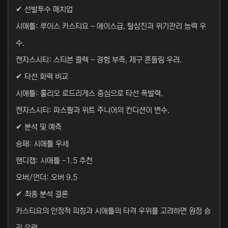
✔ 선발투수 매치업
시애틀: 루이스 카스티요 – 에이스급, 탈삼진과 위기관리 능력 우
수.
캔자스시티: 스티븐 콜렉 – 경험 부족, 제구 흔들림 우려.
✔ 타선 화력 비교
시애틀: 훌리오 로드리게스 중심으로 타선 폭발력.
캔자스시티: 파스콸과 위트 주니어의 컨디션이 변수.
✔ 분석 및 예측
승패: 시애틀 우세
핸디캡: 시애틀 -1.5 추천
오버/언더: 오버
9.5
✔ 최종 분석 결론
카스티요의 안정적 피칭과 시애틀의 타격 우위를 고려하면 원정 승