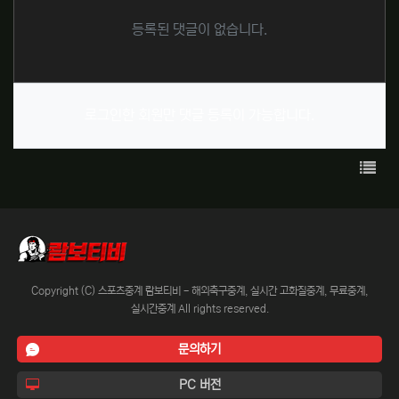
등록된 댓글이 없습니다.
로그인한 회원만 댓글 등록이 가능합니다.
목록
Copyright (C) 스포츠중계 람보티비 - 해외축구중계, 실시간 고화질중계, 무료중계,
실시간중계 All rights reserved.
문의하기
PC 버전