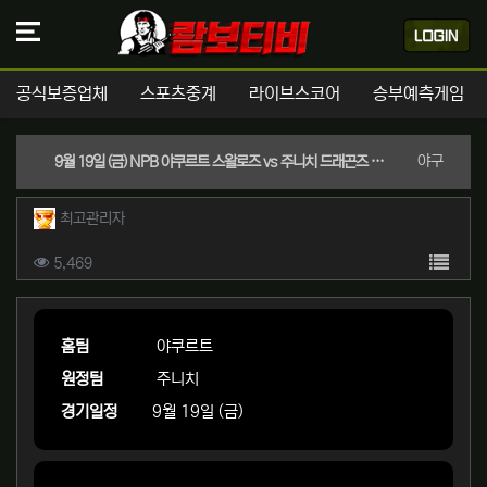
공식보증업체
스포츠중계
라이브스코어
승부예측게임
분류
야구
9월 19일 (금) NPB 야쿠르트 스왈로즈 vs 주니치 드래곤즈 경기분석 | 실시간 스포츠중계
작성자 정보
작성
최고관리자
컨텐츠 정보
목록
조회
5,469
본문
홈팀
야쿠르트
원정팀
주니치
경기일정
9월 19일 (금)