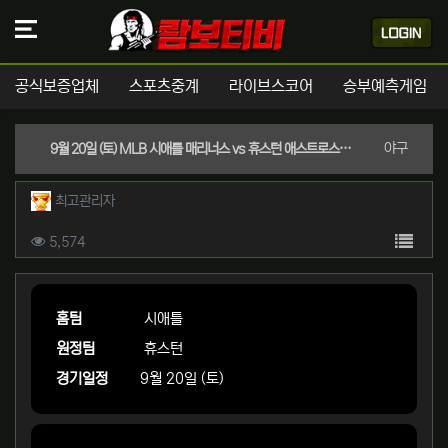
공식보증업체
스포츠중계
라이브스코어
승부예측게임
분류
야구
9월 20일 (토) MLB 시애틀 매리너스 vs 휴스턴 애스트로스 경기분석 | 실시간 스포츠중계
작성자 정보
작성
최고관리자
컨텐츠 정보
목록
조회
5,574
본문
홈팀
시애틀
원정팀
휴스턴
경기일정
9월 20일 (토)