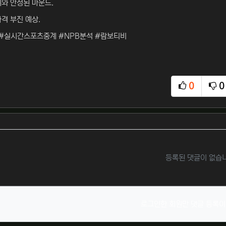
위와 안정된 마운드.
격 부진 예상.
#실시간스포츠중계 #NPB분석 #람보티비
0
0
추천
비
등록된 댓글이 없습
로그인한 회원만 댓글 등록이