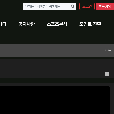
로그인
회원가입
니티
공지사항
스포츠분석
포인트 전환
야구
목