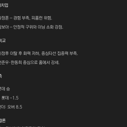
매치업
박정훈 – 경험 부족, 피홈런 위험.
감보아 – 안정적 구위와 이닝 소화 강점.
비교
이정후 이탈 후 화력 저하, 중심타선 집중력 부족.
전준우·한동희 중심으로 홈에서 강세.
측
롯데 승
 롯데 -1.5
더: 오버 8.5
결론