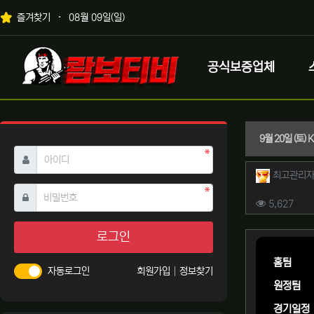
상단 네비
즐겨찾기
08월 09일(일)
메인 메뉴
로고
공식보증업체
9월 20일 (토
필수
아이디
작성자 
최고관리
필수
비밀번호
컨텐츠 
조회
5,627
본문
로그인
홈팀
자동로그인
회원가입
정보찾기
원정팀
경기일정