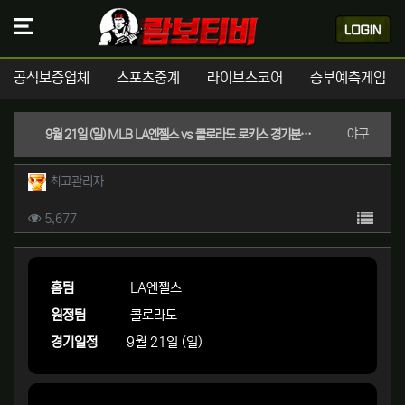
공식보증업체
스포츠중계
라이브스코어
승부예측게임
분류
야구
9월 21일 (일) MLB LA엔젤스 vs 콜로라도 로키스 경기분석 | 실시간 스포츠중계
작성자 정보
작성
최고관리자
컨텐츠 정보
목록
조회
5,677
본문
홈팀
LA엔젤스
원정팀
콜로라도
경기일정
9월 21일 (일)