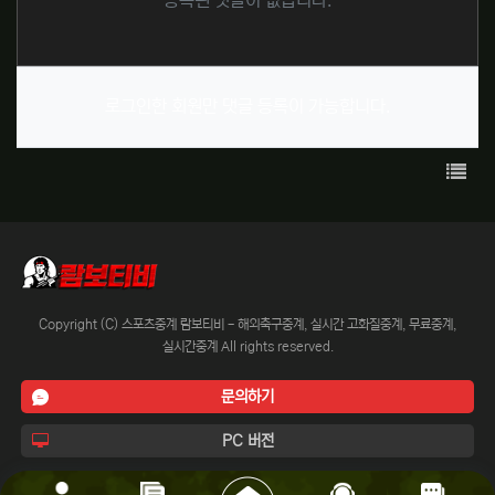
로그인한 회원만 댓글 등록이 가능합니다.
목록
Copyright (C) 스포츠중계 람보티비 - 해외축구중계, 실시간 고화질중계, 무료중계,
실시간중계 All rights reserved.
문의하기
PC 버전