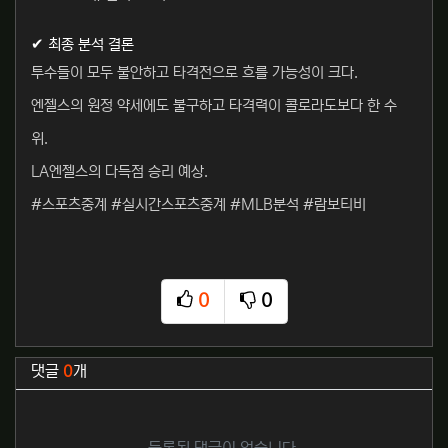
✔ 최종 분석 결론
투수들이 모두 불안하고 타격전으로 흐를 가능성이 크다.
엔젤스의 원정 약세에도 불구하고 타격력이 콜로라도보다 한 수
위.
LA엔젤스의 다득점 승리 예상.
#스포츠중계 #실시간스포츠중계 #MLB분석 #람보티비
0
0
추천
비추천
관련자료
댓글
0
개
등록된 댓글이 없습니다.