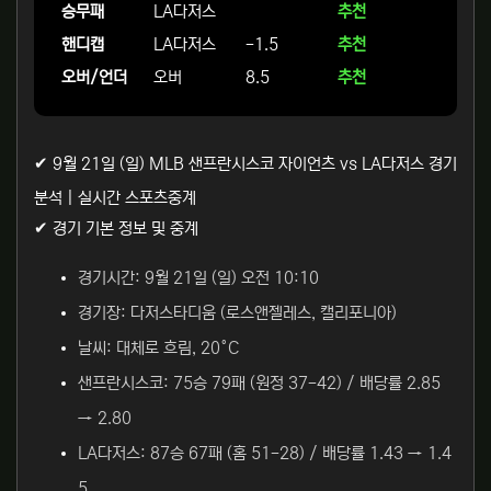
승무패
LA다저스
추천
핸디캡
LA다저스
-1.5
추천
오버/언더
오버
8.5
추천
✔ 9월 21일 (일) MLB 샌프란시스코 자이언츠 vs LA다저스 경기
분석 | 실시간 스포츠중계
✔ 경기 기본 정보 및 중계
경기시간: 9월 21일 (일) 오전 10:10
경기장: 다저스타디움 (로스앤젤레스, 캘리포니아)
날씨: 대체로 흐림, 20°C
샌프란시스코: 75승 79패 (원정 37-42) / 배당률 2.85
→ 2.80
LA다저스: 87승 67패 (홈 51-28) / 배당률 1.43 → 1.4
5