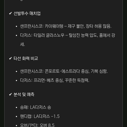
✔ 선발투수 매치업
샌프란시스코: 카이웨이텡 – 제구 불안, 장타 허용 많음.
다저스: 타일러 글라스노우 – 탈삼진 능력 압도, 홈에서 강
세.
✔ 타선 화력 비교
샌프란시스코: 콘포르토·에스트라다 중심, 기복 심함.
다저스: 프리먼·베츠 중심, 꾸준한 득점력.
✔ 분석 및 예측
승패: LA다저스 승
핸디캡: LA다저스 -1.5
오버/언더: 오버 8.5