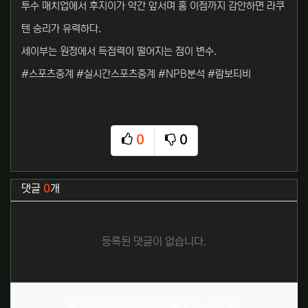
투수 매치업에서 후지이가 약간 앞서며 홈 이점까지 감안하면 라쿠
텐 승리가 유력하다.
세이부는 원정에서 득점력이 떨어지는 점이 변수.
#스포츠중계 #실시간스포츠중계 #NPB분석 #람보티비
0
0
추천
비추천
관련자료
댓글
0
개
등록된 댓글이 없습니다.
로그인한 회원만 댓글 등록이 가능합니다.