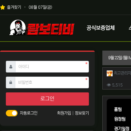
상단 네비
즐겨찾기
08월 07일(금)
메인 메뉴
로고
공식보증업체
9월 22일 (월
필수
아이디
작성자 
최고관리
필수
비밀번호
컨텐츠 
조회
5,515
본문
로그인
홈팀
자동로그인
회원가입
정보찾기
원정팀
경기일정