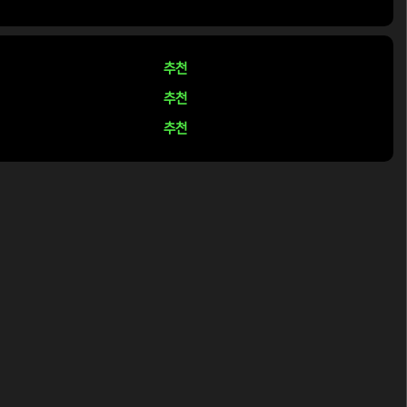
추천
추천
추천