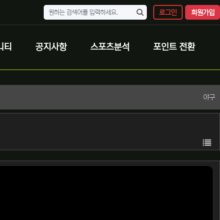
로그인
회원가입
니티
공지사항
스포츠분석
포인트 전환
야구
목