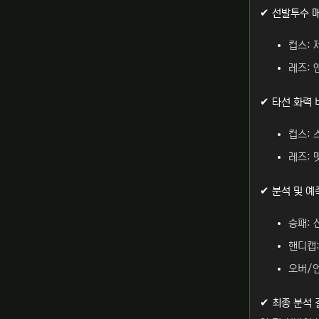
✔ 선발투수 
컵스: 
레즈: 
✔ 타선 화력 
컵스: 
레즈: 
✔ 분석 및 예
승패: 
핸디캡:
오버/언
✔ 최종 분석 