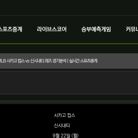
스포츠중계
라이브스코어
승부예측게임
커뮤
) MLB 시카고 컵스 vs 신시내티 레즈 경기분석 | 실시간 스포츠중계
정보
작성
자
정보
시카고 컵스
신시내티
9월 22일 (월)