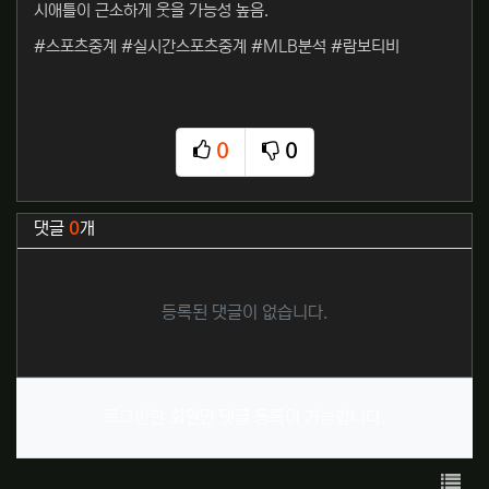
시애틀이 근소하게 웃을 가능성 높음.
#스포츠중계 #실시간스포츠중계 #MLB분석 #람보티비
0
0
추천
비추천
관련자료
댓글
0
개
등록된 댓글이 없습니다.
로그인한 회원만 댓글 등록이 가능합니다.
목록