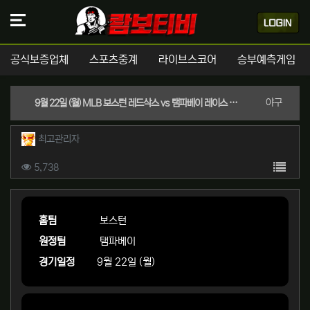
공식보증업체
스포츠중계
라이브스코어
승부예측게임
분류
야구
9월 22일 (월) MLB 보스턴 레드삭스 vs 탬파베이 레이스 경기분석 | 실시간 스포츠중계
작성자 정보
작성
최고관리자
컨텐츠 정보
목록
조회
5,738
본문
홈팀
보스턴
원정팀
탬파베이
경기일정
9월 22일 (월)