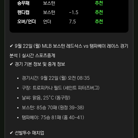
승무패
보스턴
추천
핸디캡
보스턴
-1.5
추천
오버/언더
언더
7.5
추천
✔ 9월 22일 (월) MLB 보스턴 레드삭스 vs 탬파베이 레이스 경기
분석 | 실시간 스포츠중계
✔ 경기 기본 정보 및 중계 정보
경기시간: 9월 22일 (월) 오전 08:35
구장: 트로피카나 필드 (세인트 피터즈버그)
날씨: 맑음, 25°C (돔구장)
보스턴: 85승 70패 (원정 39-38)
탬파베이: 75승 81패 (홈 40-41)
✔ 선발투수 매치업