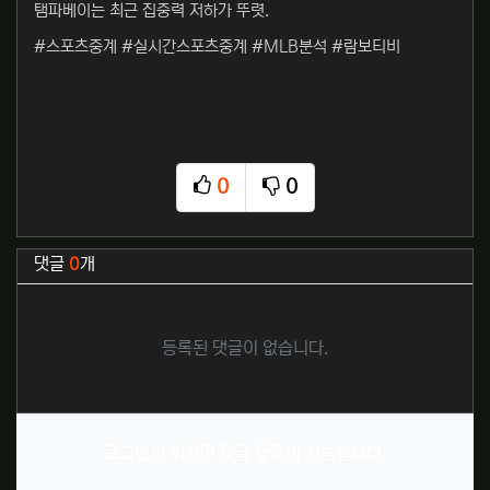
탬파베이는 최근 집중력 저하가 뚜렷.
#스포츠중계 #실시간스포츠중계 #MLB분석 #람보티비
0
0
추천
비추천
관련자료
댓글
0
개
등록된 댓글이 없습니다.
로그인한 회원만 댓글 등록이 가능합니다.