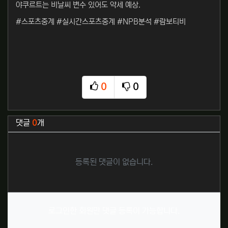
야쿠르트는 비날씨 변수 있어도 약세 예상.
#스포츠중계 #실시간스포츠중계 #NPB분석 #람보티비
0
0
추천
비추천
관련자료
댓글
0
개
등록된 댓글이 없습니다.
로그인한 회원만 댓글 등록이 가능합니다.