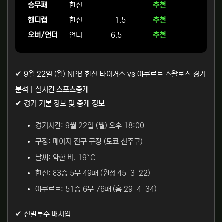
승무패
한신
추천
핸디캡
한신
-1.5
추천
오버/언더
언더
6.5
추천
✔ 9월 22일 (월) NPB 한신 타이거스 vs 야쿠르트 스왈로즈 경기
분석 | 실시간 스포츠중계
✔ 경기 기본 정보 및 중계 정보
경기시간: 9월 22일 (월) 오후 18:00
구장: 메이지 진구 구장 (도쿄 신주쿠)
날씨: 약한 비, 19°C
한신: 83승 5무 49패 (원정 45-3-22)
야쿠르트: 51승 6무 76패 (홈 29-4-34)
✔ 선발투수 매치업