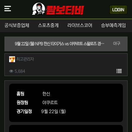
공식보증업체
스포츠중계
라이브스코어
승부예측게임
분류
야구
9월 22일 (월) NPB 한신 타이거스 vs 야쿠르트 스왈로즈 경기분석 | 실시간 스포츠중계
작성자 정보
작성
최고관리자
컨텐츠 정보
목록
조회
5,684
본문
홈팀
한신
원정팀
야쿠르트
경기일정
9월 22일 (월)