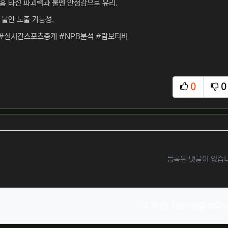
홈 타선 파괴력과 불펜 안정감으로 유리.
 불안 노출 가능성.
#실시간스포츠중계 #NPB분석 #람보티비
0
0
추천
비
등록된 댓글이 없습
로그인한 회원만 댓글 등록이