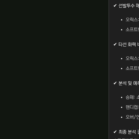
✔ 선발투수 
오릭스:
소프트뱅
✔ 타선 화력 
오릭스:
소프트뱅
✔ 분석 및 예
승패: 
핸디캡:
오버/언
✔ 최종 분석 