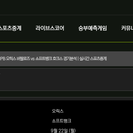
스포츠중계
라이브스코어
승부예측게임
커뮤
) NPB 오릭스 버팔로즈 vs 소프트뱅크 호크스 경기분석 | 실시간 스포츠중계
정보
작성
자
정보
오릭스
소프트뱅크
9월 22일 (월)