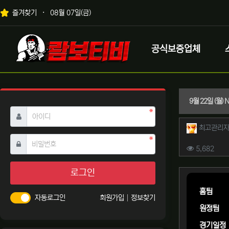
상단 네비
즐겨찾기
08월 07일(금)
메인 메뉴
로고
공식보증업체
9월 22일 (월
필수
아이디
작성자 
최고관리
필수
비밀번호
컨텐츠 
조회
5,682
본문
로그인
홈팀
자동로그인
회원가입
정보찾기
원정팀
경기일정