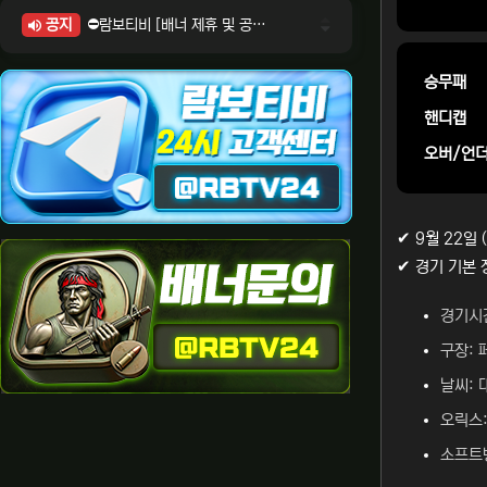
공지
⛔람보티비 [배너 제휴 및 공식 입점 문의 안내]
⛔람보티비 [포인트: 상품전환 및 제휴전환 안내]
⛔람보티비 [정회원 등급UP! 안내사항]
승무패
⛔람보티비 [채팅방 이용시 주의사항]
핸디캡
⛔람보티비 [공식보증업체 안내]
오버/언
✔ 9월 22일
✔ 경기 기본 
경기시간
구장: 
날씨: 
오릭스:
소프트뱅