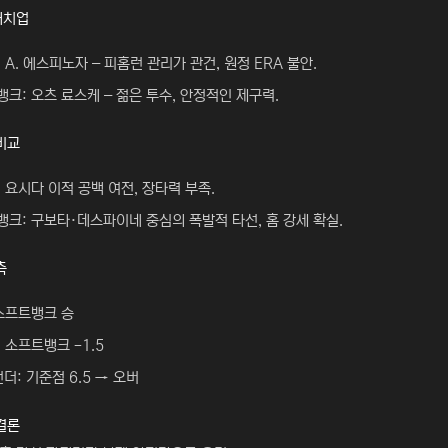
매치업
 A. 에스피노자 – 피홈런 관리가 관건, 원정 ERA 불안.
크: 오츠 료스케 – 젊은 투수, 안정적인 제구력.
비교
 요시다 이적 공백 여전, 장타력 부족.
크: 구보타·데스파이네 중심의 폭발적 타선, 홈 강세 확실.
측
소프트뱅크 승
 소프트뱅크 -1.5
더: 기준점 6.5 → 오버
결론