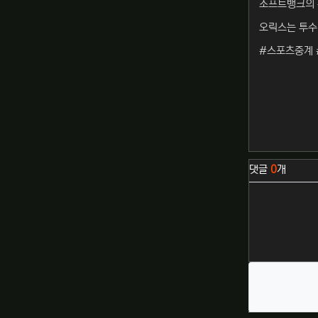
소프트뱅크의 
오릭스는 투수
#스포츠중계 
관련자료
댓글
0
개