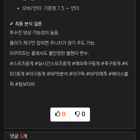
오버/언더: 기준점 7.5 → 언더
✔ 최종 분석 결론
투수전 양상 가능성이 높음.
뮬러가 제구만 잡히면 주니치가 경기 주도 가능.
야쿠르트는 홈에서도 불안정한 불펜이 변수.
#스포츠중계 #실시간스포츠중계 #해외축구중계 #축구중계 #K
BO중계 #야구중계 #NPB분석 #야구픽 #NPB예측 #베이스볼
픽 #람보티비
0
0
추천
비추천
관련자료
댓글
0
개