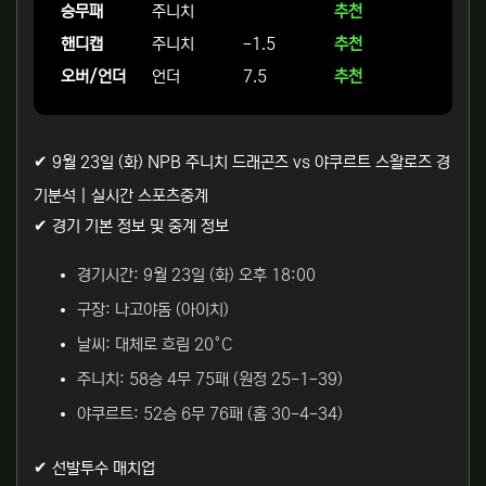
승무패
주니치
추천
핸디캡
주니치
-1.5
추천
오버/언더
언더
7.5
추천
✔ 9월 23일 (화) NPB 주니치 드래곤즈 vs 야쿠르트 스왈로즈 경
기분석 | 실시간 스포츠중계
✔ 경기 기본 정보 및 중계 정보
경기시간: 9월 23일 (화) 오후 18:00
구장: 나고야돔 (아이치)
날씨: 대체로 흐림 20°C
주니치: 58승 4무 75패 (원정 25-1-39)
야쿠르트: 52승 6무 76패 (홈 30-4-34)
✔ 선발투수 매치업