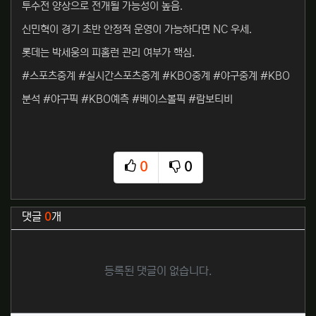
투수전 양상으로 전개될 가능성이 높음.
신민혁이 경기 초반 안정적 운영이 가능하다면 NC 우세.
롯데는 박세웅의 피홈런 관리 여부가 핵심.
#스포츠중계 #실시간스포츠중계 #KBO중계 #야구중계 #KBO
분석 #야구픽 #KBO예측 #베이스볼픽 #람보티비
0
0
추천
비추천
관련자료
댓글
0
개
등록된 댓글이 없습니다.