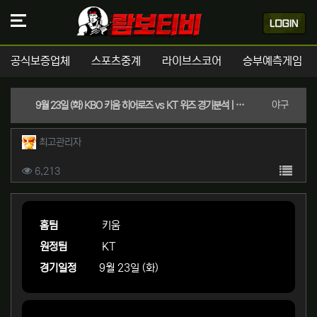
공식보증업체
스포츠중계
라이브스코어
승부예측게임
분류
야구
9월 23일 (화) KBO 키움 히어로즈 vs KT 위즈 경기분석 | 실시간 스포츠중계
작성자 정보
작성
최고관리자
컨텐츠 정보
목록
조회
6,213
본문
홈팀
키움
원정팀
KT
경기일정
9월 23일 (화)