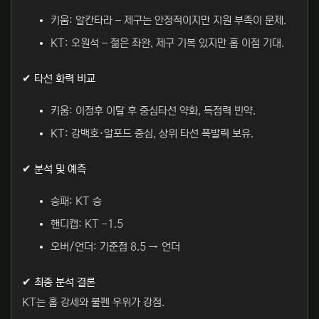
키움: 알칸타라 – 제구는 안정적이지만 지원 부족이 문제.
KT: 오원석 – 젊은 좌완, 제구 기복 있지만 홈 이점 기대.
✔ 타선 화력 비교
키움: 이정후 이탈 후 중심타선 약화, 득점력 빈약.
KT: 강백호·알포드 중심, 상위 타선 폭발력 보유.
✔ 분석 및 예측
승패: KT 승
핸디캡: KT -1.5
오버/언더: 기준점 8.5 → 언더
✔ 최종 분석 결론
KT는 홈 강세와 불펜 우위가 강점.