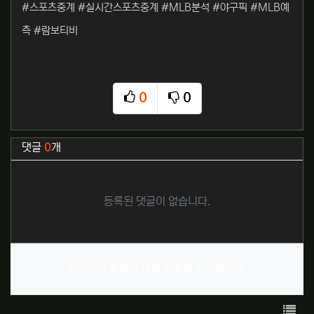
#스포츠중계 #실시간스포츠중계 #MLB분석 #야구픽 #MLB예
측 #람보티비
0
0
추천
비추천
관련자료
댓글
0
개
등록된 댓글이 없습니다.
로그인한 회원만 댓글 등록이 가능합니다.
목록