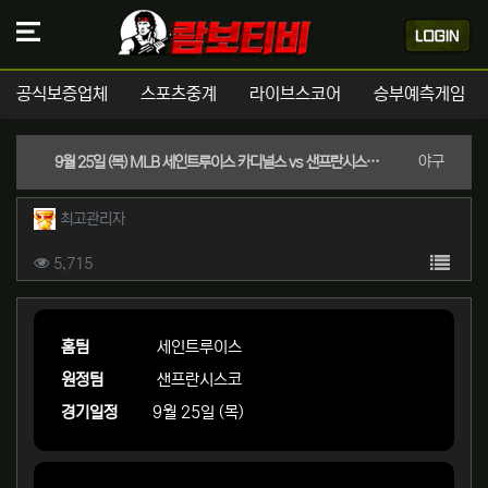
공식보증업체
스포츠중계
라이브스코어
승부예측게임
분류
야구
9월 25일 (목) MLB 세인트루이스 카디널스 vs 샌프란시스코 자이언츠 경기분석 | 실시간 스포츠중계
작성자 정보
작성
최고관리자
컨텐츠 정보
목록
조회
5,715
본문
홈팀
세인트루이스
원정팀
샌프란시스코
경기일정
9월 25일 (목)