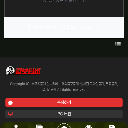
로그인한 회원만 댓글 등록이 가능합니다.
목록
Copyright (C) 스포츠중계 람보티비 - 해외축구중계, 실시간 고화질중계, 무료중계,
실시간중계 All rights reserved.
문의하기
PC 버전