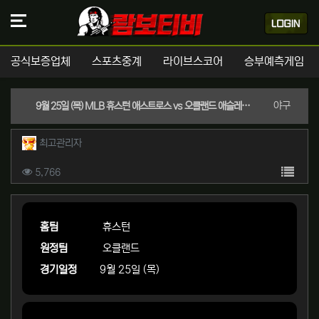
공식보증업체
스포츠중계
라이브스코어
승부예측게임
분류
야구
9월 25일 (목) MLB 휴스턴 애스트로스 vs 오클랜드 애슬레틱스 경기분석 | 실시간 스포츠중계
작성자 정보
작성
최고관리자
컨텐츠 정보
목록
조회
5,766
본문
홈팀
휴스턴
원정팀
오클랜드
경기일정
9월 25일 (목)