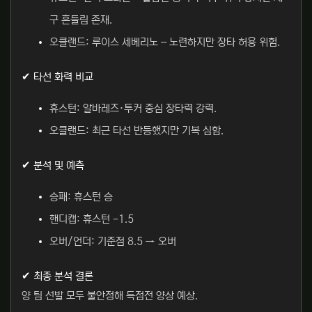
구 흔들림 존재.
오클랜드: 루이스 세베리노 – 노련하지만 장타 허용 위험.
✔ 타선 화력 비교
휴스턴: 알바레즈·투커 중심 장타력 강력.
오클랜드: 최근 타선 반등했지만 기복 심함.
✔ 분석 및 예측
승패: 휴스턴 승
핸디캡: 휴스턴 -1.5
오버/언더: 기준점 8.5 → 오버
✔ 최종 분석 결론
양 팀 선발 모두 불안정해 득점전 양상 예상.