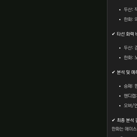
두산: 
한화: 
✔ 타선 화력 
두산: 
한화: 
✔ 분석 및 예
승패: 
핸디캡:
오버/언
✔ 최종 분석 
한화는 에이스