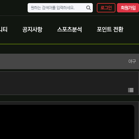
로그인
회원가입
니티
공지사항
스포츠분석
포인트 전환
야구
목