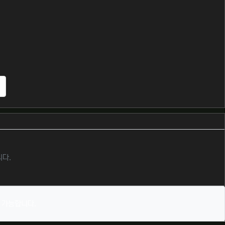
추천
니다.
 가능합니다.