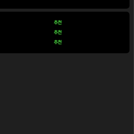
추천
추천
추천