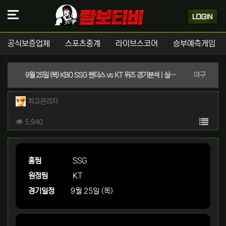
공식보증업체
스포츠중계
라이브스코어
승부예측게임
분류
야구
9월 25일 (목) KBO SSG 랜더스 vs KT 위즈 경기분석 | 실시간 스포츠중계
작성자 정보
작성
최고관리자
컨텐츠 정보
목록
조회
5,940
본문
홈팀
SSG
원정팀
KT
경기일정
9월 25일 (목)