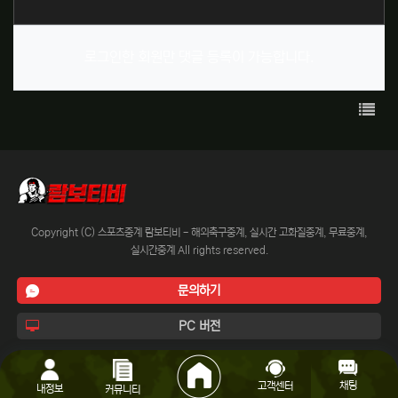
로그인한 회원만 댓글 등록이 가능합니다.
목록
Copyright (C) 스포츠중계 람보티비 - 해외축구중계, 실시간 고화질중계, 무료중계,
실시간중계 All rights reserved.
문의하기
PC 버전
채팅
고객센터
내정보
커뮤니티