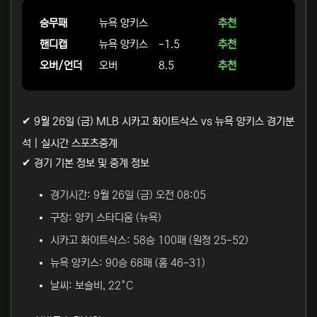
승무패
뉴욕 양키스
추천
핸디캡
뉴욕 양키스
-1.5
추천
오버/언더
오버
8.5
추천
✔ 9월 26일 (금) MLB 시카고 화이트삭스 vs 뉴욕 양키스 경기분
석 | 실시간 스포츠중계
✔ 경기 기본 정보 및 중계 정보
경기시간: 9월 26일 (금) 오전 08:05
구장: 양키 스타디움 (뉴욕)
시카고 화이트삭스: 58승 100패 (원정 25-52)
뉴욕 양키스: 90승 68패 (홈 46-31)
날씨: 보슬비, 22°C