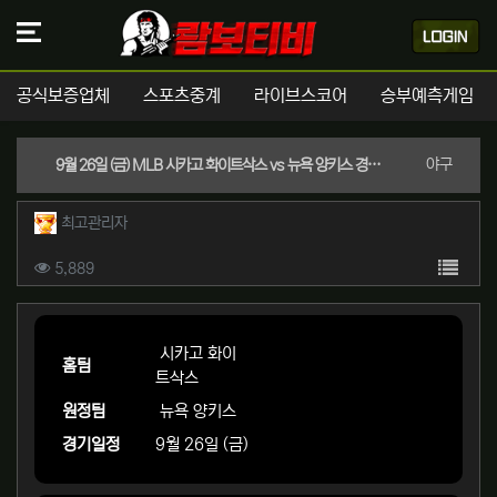
공식보증업체
스포츠중계
라이브스코어
승부예측게임
분류
야구
9월 26일 (금) MLB 시카고 화이트삭스 vs 뉴욕 양키스 경기분석 | 실시간 스포츠중계
작성자 정보
작성
최고관리자
컨텐츠 정보
목록
조회
5,889
본문
시카고 화이
홈팀
트삭스
원정팀
뉴욕 양키스
경기일정
9월 26일 (금)