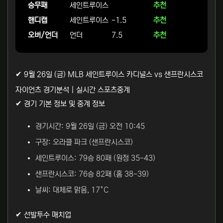
승무패
세인트루이스
추천
핸디캡
세인트루이스
-1.5
추천
오버/언더
언더
7.5
추천
✔ 9월 26일 (금) MLB 세인트루이스 카디널스 vs 샌프란시스코
자이언츠 경기분석 | 실시간 스포츠중계
✔ 경기 기본 정보 및 중계 정보
경기시간: 9월 26일 (금) 오전 10:45
구장: 오라클 파크 (샌프란시스코)
세인트루이스: 79승 80패 (원정 35-43)
샌프란시스코: 76승 82패 (홈 38-39)
날씨: 대체로 맑음, 17°C
✔ 선발투수 매치업