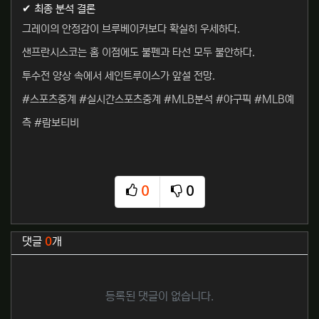
✔ 최종 분석 결론
그레이의 안정감이 브루베이커보다 확실히 우세하다.
샌프란시스코는 홈 이점에도 불펜과 타선 모두 불안하다.
투수전 양상 속에서 세인트루이스가 앞설 전망.
#스포츠중계 #실시간스포츠중계 #MLB분석 #야구픽 #MLB예
측 #람보티비
0
0
추천
비추천
관련자료
댓글
0
개
등록된 댓글이 없습니다.