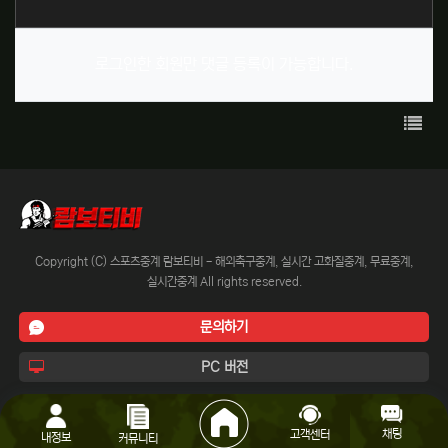
로그인한 회원만 댓글 등록이 가능합니다.
목록
Copyright (C) 스포츠중계 람보티비 - 해외축구중계, 실시간 고화질중계, 무료중계,
실시간중계 All rights reserved.
문의하기
PC 버전
채팅
고객센터
내정보
커뮤니티