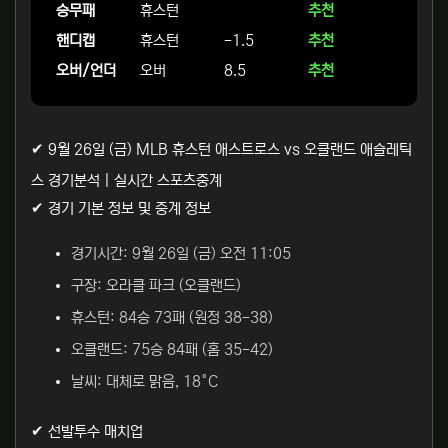
승무패
휴스턴
추천
핸디캡
휴스턴
-1.5
추천
오버/언더
오버
8.5
추천
✔ 9월 26일 (금) MLB 휴스턴 애스트로스 vs 오클랜드 애슬레틱
스 경기분석 | 실시간 스포츠중계
✔ 경기 기본 정보 및 중계 정보
경기시간: 9월 26일 (금) 오전 11:05
구장: 오라클 파크 (오클랜드)
휴스턴: 84승 73패 (원정 38-38)
오클랜드: 75승 84패 (홈 35-42)
날씨: 대체로 맑음, 18°C
✔ 선발투수 매치업