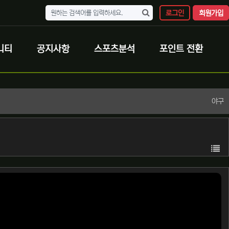
로그인
회원가입
니티
공지사항
스포츠분석
포인트 전환
야구
목