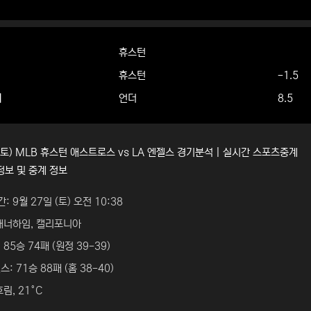
휴스턴
휴스턴
-1.5
더
언더
8.5
 (토) MLB 휴스턴 애스트로스 vs LA 엔젤스 경기분석 | 실시간 스포츠중계
정보 및 중계 정보
: 9월 27일 (토) 오전 10:38
애너하임, 캘리포니아
 85승 74패 (원정 39-39)
스: 71승 88패 (홈 38-40)
흐림, 21°C