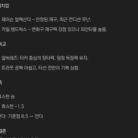
매치업
 제이슨 알렉산더 – 안정된 제구, 최근 컨디션 무난.
 카일 헨드릭스 – 변화구 제구력 강점 있으나 피안타율 높음.
비교
 알바레즈·터커 중심의 장타력, 원정 득점력 유지.
 트라웃 공백 아쉽고, 타선 전반이 기복 심함.
측
휴스턴 승
 휴스턴 -1.5
더: 기준점 8.5 → 언더
결론