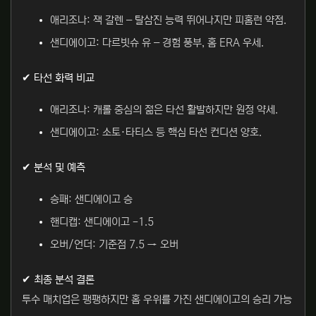
애리조나: 잭 갈렌 – 탈삼진 능력 뛰어나지만 피홈런 약점.
샌디에이고: 다르빗슈 유 – 경험 풍부, 홈 ERA 우세.
✔ 타선 화력 비교
애리조나: 캐롤 중심의 젊은 타선 활발하지만 원정 약세.
샌디에이고: 소토·타티스 등 핵심 타선 컨디션 양호.
✔ 분석 및 예측
승패: 샌디에이고 승
핸디캡: 샌디에이고 -1.5
오버/언더: 기준점 7.5 → 오버
✔ 최종 분석 결론
투수 매치업은 팽팽하지만 홈 우위를 가진 샌디에이고의 승리 가능