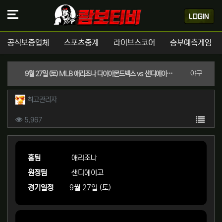
공식보증업체
스포츠중계
라이브스코어
승부예측게임
분류
야구
9월 27일 (토) MLB 애리조나 다이아몬드백스 vs 샌디에이고 파드리스 경기분석 | 실시간 스포츠중계
작성자 정보
작성
최고관리자
컨텐츠 정보
목록
조회
5,967
본문
홈팀
애리조나
원정팀
샌디에이고
경기일정
9월 27일 (토)