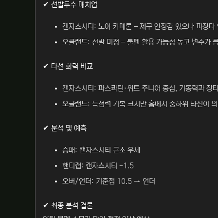
✔ 선발투수 매치업
캔자스시티: 노아 카메론 – 제구 안정감 있으나 피장타 
오클랜드: 선발 미정 – 불펜 활용 가능성 높고 변수가 큼
✔ 타선 화력 비교
캔자스시티: 파스콰틴·위트 주니어 중심, 기동력과 장타
오클랜드: 득점력 기복 크지만 홈에서 중하위 타선이 의
✔ 분석 및 예측
승패: 캔자스시티 근소 우세
핸디캡: 캔자스시티 -1.5
오버/언더: 기준점 10.5 → 언더
✔ 최종 분석 결론