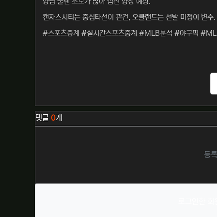
양팀 불펜 소모가 많아 접전 양상 예상.
캔자스시티는 중심타선이 관건, 오클랜드는 선발 미정이 변수.
#스포츠중계 #실시간스포츠중계 #MLB분석 #야구픽 #M
관련자료
댓글
0
개
등록
로그인한 회