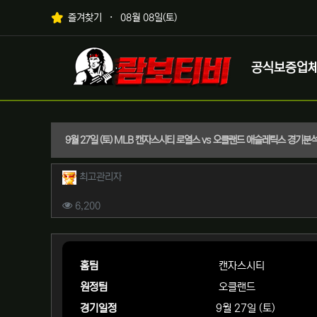
상단 네비
즐겨찾기
08월 08일(토)
메인 메뉴
로고
공식보증업
9월 27일 (토) MLB 캔자스시티 로열스 vs 오클랜드 애슬레틱스 경기분
작성자 정보
작성
최고관리자
컨텐츠 정보
조회
6,200
본문
홈팀
캔자스시티
원정팀
오클랜드
경기일정
9월 27일 (토)