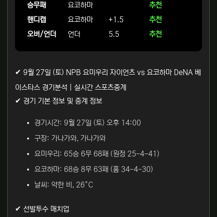
승무패
요코하마
추천
핸디캡
요코하마
+1.5
추천
오버/언더
언더
5.5
추천
✔ 9월 27일 (토) NPB 요미우리 자이언츠 vs 요코하마 DeNA 베
이스타스 경기분석 | 실시간 스포츠중계
✔ 경기 기본 정보 및 중계 정보
경기시간: 9월 27일 (토) 오후 14:00
구장: 가나가와, 가나가와
요미우리: 65승 6무 68패 (원정 25-4-41)
요코하마: 68승 8무 63패 (홈 34-4-30)
날씨: 약한 비, 26°C
✔ 선발투수 매치업