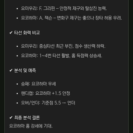
요미우리: F. 그리핀 – 안정적 제구와 탈삼진 능력.
요코하마: A. 잭슨 – 변화구 제구는 좋으나 장타 허용 우려.
✔ 타선 화력 비교
요미우리: 중심타선 최근 부진, 점수 생산력 하락.
요코하마: 1~4번 타선 활발, 홈 득점력 상승세.
✔ 분석 및 예측
승패: 요코하마 우세
핸디캡: 요코하마 +1.5 안정
오버/언더: 기준점 5.5 → 언더
✔ 최종 분석 결론
요코하마 홈 강세에 기대.