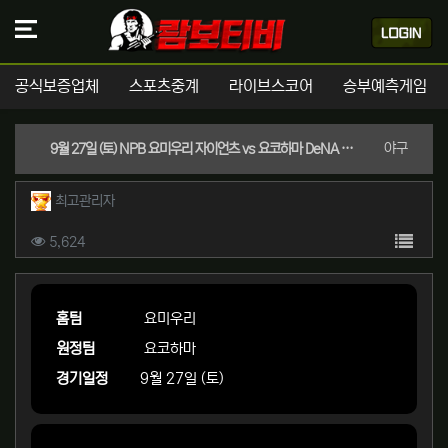
공식보증업체
스포츠중계
라이브스코어
승부예측게임
분류
야구
9월 27일 (토) NPB 요미우리 자이언츠 vs 요코하마 DeNA 베이스타스 경기분석 | 실시간 스포츠중계
작성자 정보
작성
최고관리자
컨텐츠 정보
목록
조회
5,624
본문
홈팀
요미우리
원정팀
요코하마
경기일정
9월 27일 (토)