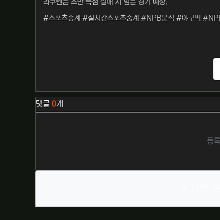
라쿠텐은 초반 득점 실패 시 힘든 경기 예상.
#스포츠중계 #실시간스포츠중계 #NPB분석 #야구픽 #NP
관련자료
댓글
0
개
등록
로그인한 회