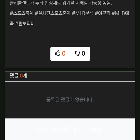
클리블랜드가 투타 안정세로 경기를 지배할 가능성 높음.
#스포츠중계 #실시간스포츠중계 #MLB분석 #야구픽 #MLB예
측 #람보티비
0
0
추천
비추천
관련자료
댓글
0
개
등록된 댓글이 없습니다.
로그인한 회원만 댓글 등록이 가능합니다.