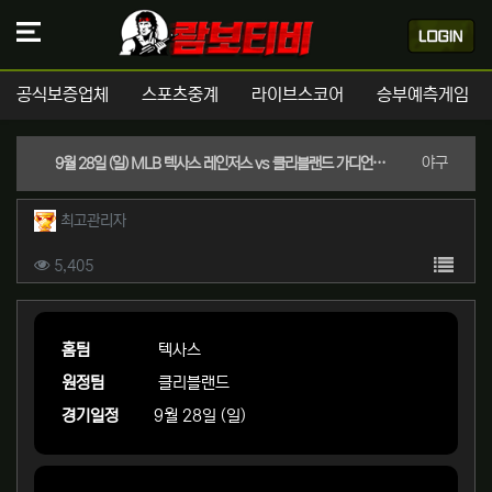
공식보증업체
스포츠중계
라이브스코어
승부예측게임
분류
야구
9월 28일 (일) MLB 텍사스 레인저스 vs 클리블랜드 가디언즈 경기분석 | 실시간 스포츠중계
작성자 정보
작성
최고관리자
컨텐츠 정보
목록
조회
5,405
본문
홈팀
텍사스
원정팀
클리블랜드
경기일정
9월 28일 (일)