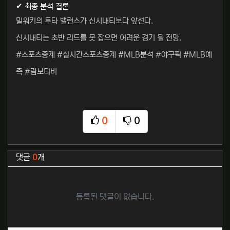
✔ 최종 분석 결론
밀워키의 투타 밸런스가 신시내티보다 앞선다.
신시내티는 초반 리드를 못 잡으면 어려운 경기 될 전망.
#스포츠중계 #실시간스포츠중계 #MLB분석 #야구픽 #MLB예
측 #람보티비
0
0
추천
비추천
관련자료
댓글
0
개
등록된 댓글이 없습니다.