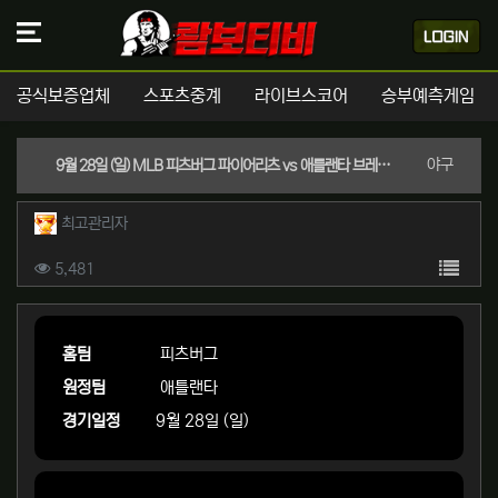
공식보증업체
스포츠중계
라이브스코어
승부예측게임
분류
야구
9월 28일 (일) MLB 피츠버그 파이어리츠 vs 애틀랜타 브레이브스 경기분석 | 실시간 스포츠중계
작성자 정보
작성
최고관리자
컨텐츠 정보
목록
조회
5,481
본문
홈팀
피츠버그
원정팀
애틀랜타
경기일정
9월 28일 (일)