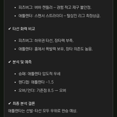
피츠버그: 버바 챈들러 – 경험 적고 제구 불안정.
애틀랜타: 스펜서 스트라이더 – 탈삼진 리그 최정상급.
✔ 타선 화력 비교
피츠버그: 하위권 타선, 장타력 부족.
애틀랜타: 홈에서 폭발력 보유, 장타 의존도 높음.
✔ 분석 및 예측
승패: 애틀랜타 압도적 우세
핸디캡: 애틀랜타 -1.5
오버/언더: 기준점 8.5 → 오버
✔ 최종 분석 결론
애틀랜타는 선발·타선 모두 우위로 완승 예상.