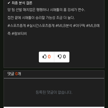
✔ 최종 분석 결론
양 팀 선발 매치업은 팽팽하나 시애틀의 홈 강세가 변수.
접전 끝에 시애틀이 승리할 가능성 조금 더 높다.
#스포츠중계 #실시간스포츠중계 #MLB분석 #야구픽 #MLB예
측 #람보티비
0
0
추천
비추천
관련자료
댓글
0
개
등록된 댓글이 없습니다.