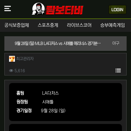
공식보증업체
스포츠중계
라이브스코어
승부예측게임
분류
야구
9월 28일 (일) MLB LA다저스 vs 시애틀 매리너스 경기분석 | 실시간 스포츠중계
작성자 정보
작성
최고관리자
컨텐츠 정보
목록
조회
5,616
본문
홈팀
LA다저스
원정팀
시애틀
경기일정
9월 28일 (일)