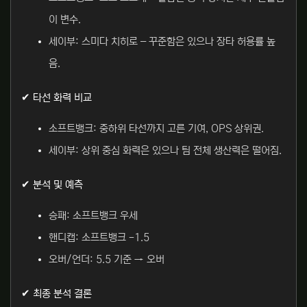
이 변수.
세이부: 스미다 치히로 – 꾸준함은 있으나 장타 허용률 높
음.
✔ 타선 화력 비교
소프트뱅크: 중하위 타선까지 고른 기여, OPS 상위권.
세이부: 상위 중심 화력은 있으나 팀 전체 생산력은 떨어짐.
✔ 분석 및 예측
승패: 소프트뱅크 우세
핸디캡: 소프트뱅크 -1.5
오버/언더: 5.5 기준 → 오버
✔ 최종 분석 결론