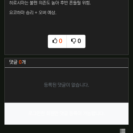
히로시마는 불펜 의존도 높아 후반 흔들릴 위험.
요코하마 승리 + 오버 예상.
0
0
추천
비추천
관련자료
댓글
0
개
등록된 댓글이 없습니다.
로그인한 회원만 댓글 등록이 가능합니다.
목록