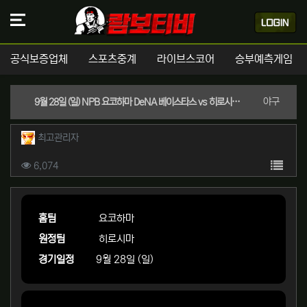
공식보증업체
스포츠중계
라이브스코어
승부예측게임
분류
야구
9월 28일 (일) NPB 요코하마 DeNA 베이스타스 vs 히로시마 카프 경기분석 | 실시간 스포츠중계
작성자 정보
작성
최고관리자
컨텐츠 정보
목록
조회
6,074
본문
홈팀
요코하마
원정팀
히로시마
경기일정
9월 28일 (일)