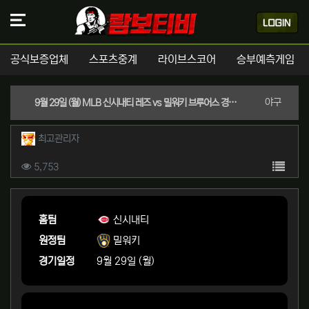
공식보증업체
스포츠중계
라이브스코어
승부예측게임
분류
야구
9월 29일 (월) MLB 신시내티 레즈 vs 밀워키 브루어스 경기분석 | 실시간 스포츠중계
작성자 정보
작성
최고관리자
컨텐츠 정보
목록
조회
5,753
본문
홈팀
신시내티
원정팀
밀워키
경기일정
9월 29일 (월)