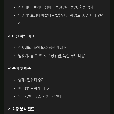
신시내티: 브래디 싱어 – 볼넷 관리 불안, 원정 약세.
밀워키: 프레디 페랄타 – 탈삼진 능력 압도, 시즌 내내 안정
적.
✔ 타선 화력 비교
신시내티: 하위 타순 생산력 저조.
밀워키: 홈 OPS 리그 상위권, 득점 루트 다양.
✔ 분석 및 예측
승패: 밀워키 승리
핸디캡: 밀워키 -1.5
오버/언더: 7.5 기준 → 언더
✔ 최종 분석 결론