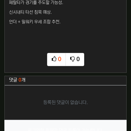
페랄타가 경기를 주도할 가능성.
신시내티 타선 침묵 예상.
언더 + 밀워키 우세 조합 추천.
0
0
추천
비추천
관련자료
댓글
0
개
등록된 댓글이 없습니다.
로그인한 회원만 댓글 등록이 가능합니다.