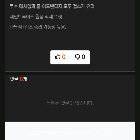
투수 매치업과 홈 어드밴티지 모두 컵스가 유리.
세인트루이스 원정 약세 뚜렷.
다득점+컵스 승리 가능성 높음.
0
0
추천
비추천
관련자료
댓글
0
개
등록된 댓글이 없습니다.
로그인한 회원만 댓글 등록이 가능합니다.