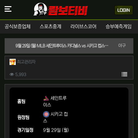
공식보증업체
스포츠중계
라이브스코어
승부예측게임
분류
야구
9월 29일 (월) MLB 세인트루이스 카디널스 vs 시카고 컵스 경기분석 | 실시간 스포츠중계
작성자 정보
작성
최고관리자
컨텐츠 정보
목록
조회
5,993
본문
세인트루
홈팀
이스
시카고 컵
원정팀
스
경기일정
9월 29일 (월)