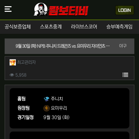
공식보증업체
스포츠중계
라이브스코어
승부예측게임
분류
야구
9월 30일 (화) NPB 주니치 드래곤즈 vs 요미우리 자이언츠 경기분석 | 실시간 스포츠중계
작성자 정보
작성
최고관리자
컨텐츠 정보
목록
조회
5,958
본문
홈팀
주니치
원정팀
요미우리
경기일정
9월 30일 (화)