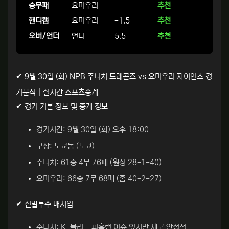
승무패
요미우리
추천
핸디캡
요미우리
-1.5
추천
오버/언더
언더
5.5
추천
✔ 9월 30일 (화) NPB 주니치 드래곤즈 vs 요미우리 자이언츠 경
기분석 | 실시간 스포츠중계
✔ 경기 기본 정보 및 중계 정보
경기시간: 9월 30일 (화) 오후 18:00
구장: 도쿄돔 (도쿄)
주니치: 61승 4무 76패 (원정 28-1-40)
요미우리: 66승 7무 68패 (홈 40-2-27)
✔ 선발투수 매치업
주니치: K. 뮬러 – 피홈런 이슈 있지만 제구 안정적.