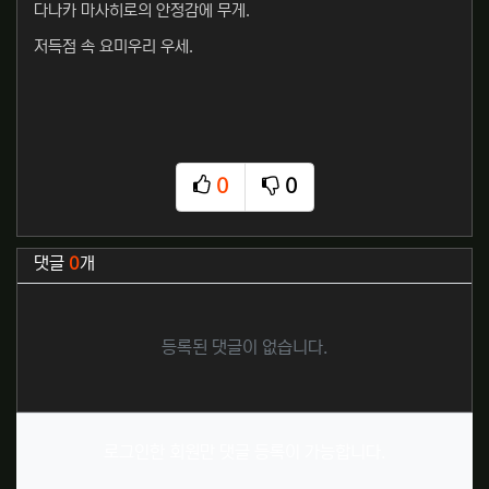
다나카 마사히로의 안정감에 무게.
저득점 속 요미우리 우세.
0
0
추천
비추천
관련자료
댓글
0
개
등록된 댓글이 없습니다.
로그인한 회원만 댓글 등록이 가능합니다.