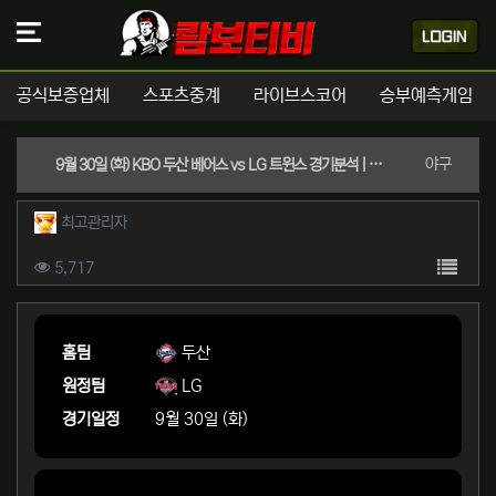
공식보증업체
스포츠중계
라이브스코어
승부예측게임
분류
야구
9월 30일 (화) KBO 두산 베어스 vs LG 트윈스 경기분석 | 실시간 스포츠중계
작성자 정보
작성
최고관리자
컨텐츠 정보
목록
조회
5,717
본문
홈팀
두산
원정팀
LG
경기일정
9월 30일 (화)