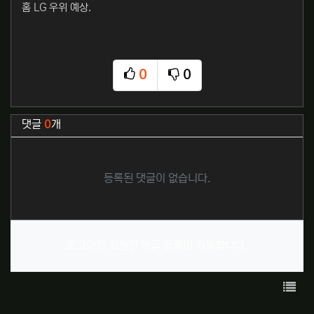
홈 LG 우위 예상.
0
0
추천
비추천
관련자료
댓글
0
개
등록된 댓글이 없습니다.
로그인한 회원만 댓글 등록이 가능합니다.
목록