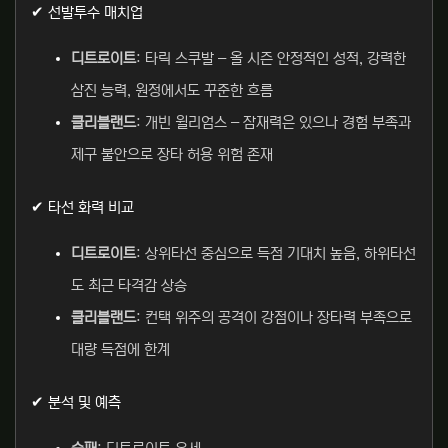
✔ 선발투수 매치업
디트로이트
: 타릭 스쿠발 – 올 시즌 안정적인 성적, 강력한
삼진 능력, 원정에서도 꾸준한 흐름
클리블랜드
: 개빈 윌리엄스 – 잠재력은 있으나 경험 부족과
제구 불안으로 장타 허용 위험 존재
✔ 타선 화력 비교
디트로이트
: 상위타선 중심으로 득점 기대치 높음, 하위타선
도 최근 타격감 상승
클리블랜드
: 컨택 위주의 공격이 강점이나 장타력 부족으로
대량 득점에 한계
✔ 분석 및 예측