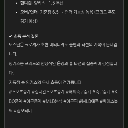
핸디캡
: 양키스 -1.5 무난
오버/언더
: 기준점 6.5 → 언더 가능성 높음 (프리드 주도
경기 예상)
✔ 최종 분석 결론
보스턴은 크로셰가 초반 버티더라도 불펜과 타선의 기복이 문제입
니다.
양키스는 프리드의 안정적인 운영과 홈 타선의 집중력이 강점입니
다.
저득점 속 양키스의 우세 흐름이 전망됩니다.
#스포츠중계 #실시간스포츠중계 #해외축구중계 #축구중계 #K
BO중계 #야구중계 #MLB분석 #야구픽 #MLB예측 #베이스볼
픽 #람보티비