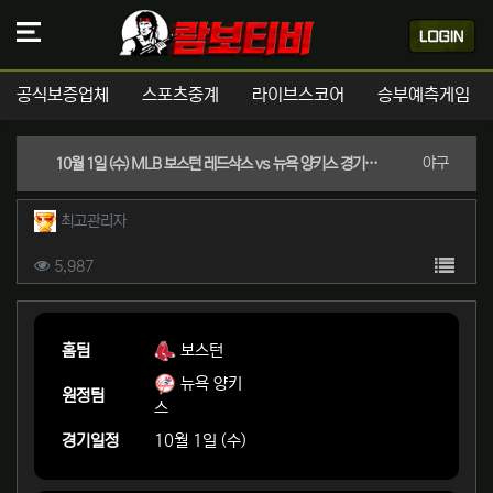
공식보증업체
스포츠중계
라이브스코어
승부예측게임
분류
야구
10월 1일 (수) MLB 보스턴 레드삭스 vs 뉴욕 양키스 경기분석 | 실시간 스포츠중계
작성자 정보
작성
최고관리자
컨텐츠 정보
목록
조회
5,987
본문
홈팀
보스턴
뉴욕 양키
원정팀
스
경기일정
10월 1일 (수)