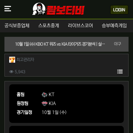
공식보증업체
스포츠중계
라이브스코어
승부예측게임
분류
야구
10월 1일 (수) KBO KT 위즈 vs KIA 타이거즈 경기분석 | 실시간 스포츠중계
작성자 정보
작성
최고관리자
컨텐츠 정보
목록
조회
5,943
본문
홈팀
KT
원정팀
KIA
경기일정
10월 1일 (수)