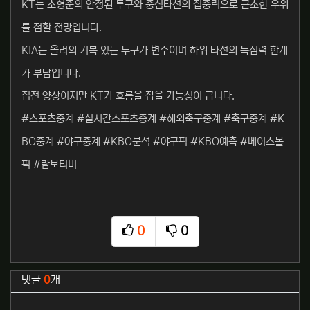
KT는 소형준의 안정된 투구와 중심타선의 집중력으로 근소한 우위
를 점할 전망입니다.
KIA는 올러의 기복 있는 투구가 변수이며 하위 타선의 득점력 한계
가 부담입니다.
접전 양상이지만 KT가 흐름을 잡을 가능성이 큽니다.
#스포츠중계 #실시간스포츠중계 #해외축구중계 #축구중계 #K
BO중계 #야구중계 #KBO분석 #야구픽 #KBO예측 #베이스볼
픽 #람보티비
0
0
추천
비추천
관련자료
댓글
0
개