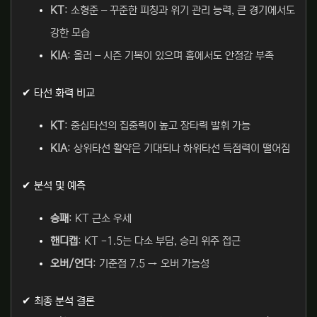
KT
: 소형준 – 꾸준한 피칭과 위기 관리 능력, 큰 경기에서도
강한 모습
KIA
: 올러 – 시즌 기복이 있으며 홈에서도 안정감 부족
✔ 타선 화력 비교
KT
: 중심타선의 집중력이 높고 장타력 발휘 가능
KIA
: 상위타선 활약은 기대되나 하위타선 득점력이 떨어짐
✔ 분석 및 예측
승패
: KT 근소 우세
핸디캡
: KT -1.5는 다소 부담, 승리 위주 접근
오버/언더
: 기준점 7.5 → 오버 가능성
✔ 최종 분석 결론