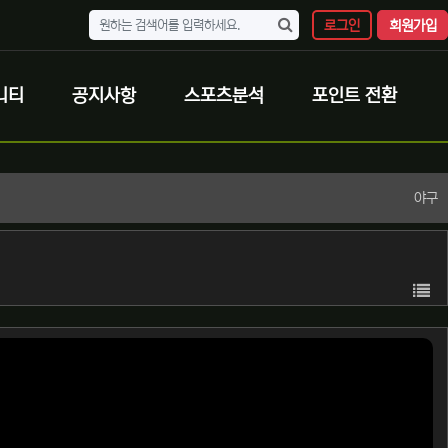
로그인
회원가입
니티
공지사항
스포츠분석
포인트 전환
야구
목