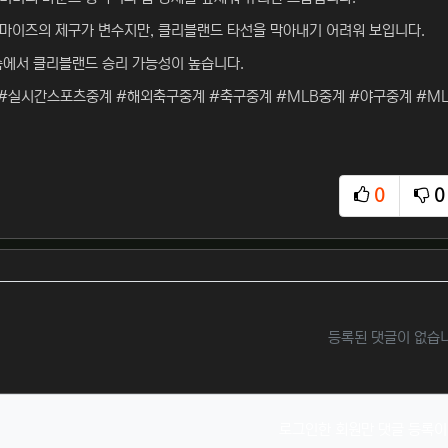
마이즈의 제구가 변수지만, 클리블랜드 타선을 막아내기 어려워 보입니다.
속에서 클리블랜드 승리 가능성이 높습니다.
#실시간스포츠중계 #해외축구중계 #축구중계 #MLB중계 #야구중계 #ML
0
0
추천
비
등록된 댓글이 없습
로그인한 회원만 댓글 등록이