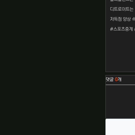
디트로이트는 
저득점 양상 
#스포츠중계 
관련자료
댓글
0
개