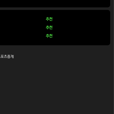
추천
추천
추천
 스포츠중계