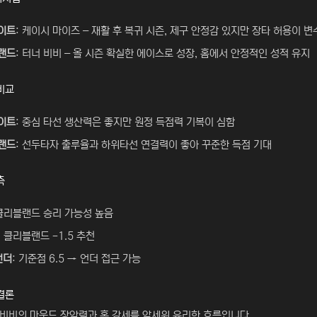
이트
: 케이시 마이즈 – 재활 후 복귀 시즌, 제구 안정감 있지만 장타 허용이 변
랜드
: 터너 비비 – 올 시즌 확실한 에이스로 성장, 홈에서 안정적인 성적 유지
비교
이트
: 중심 타선 생산력은 좋지만 원정 득점력 기복이 심함
랜드
: 선두타자 출루율과 하위타선 연결력이 좋아 꾸준한 득점 기대
측
 클리블랜드 승리 가능성 높음
: 클리블랜드 -1.5 추천
언더
: 기준점 6.5 → 언더 접근 가능
결론
비비의 마운드 장악력과 홈 강세를 앞세워 유리한 흐름입니다.