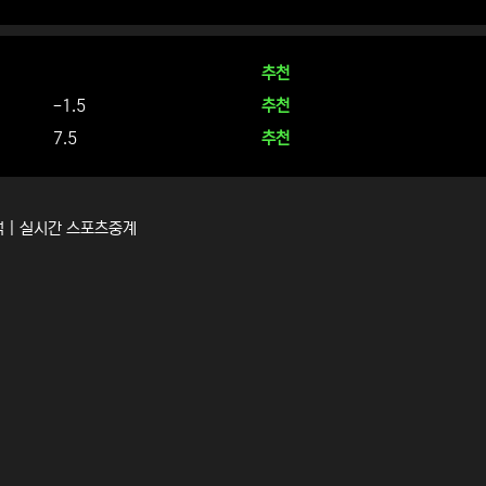
추천
-1.5
추천
7.5
추천
분석 | 실시간 스포츠중계