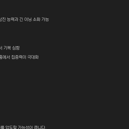
탈삼진 능력과 긴 이닝 소화 가능
서 기복 심함
 홈에서 집중력이 극대화
를 압도할 가능성이 큽니다.