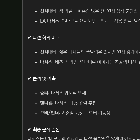
신시내티
: 잭 리텔 – 피홈런 많은 편, 원정 성적 불안정
LA 다저스
: 야마모토 요시노부 – 빅리그 적응 완료, 
✔ 타선 화력 비교
신시내티
: 젊은 타자들의 폭발력은 있지만 원정 경기에
다저스
: 베츠·프리먼·오타니로 이어지는 초강력 타선,
✔ 분석 및 예측
승패
: 다저스 압도적 우세
핸디캡
: 다저스 -1.5 강력 추천
오버/언더
: 기준점 7.5 → 오버 가능성
✔ 최종 분석 결론
다저스는 야마모토의 안정감과 타선 폭발력을 앞세워 신시내티