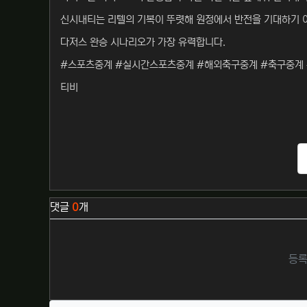
신시내티는 리텔의 기복이 뚜렷해 원정에서 반전을 기대하기 
다저스 완승 시나리오가 가장 유력합니다.
#스포츠중계 #실시간스포츠중계 #해외축구중계 #축구중계 #
티비
관련자료
댓글
0
개
등록