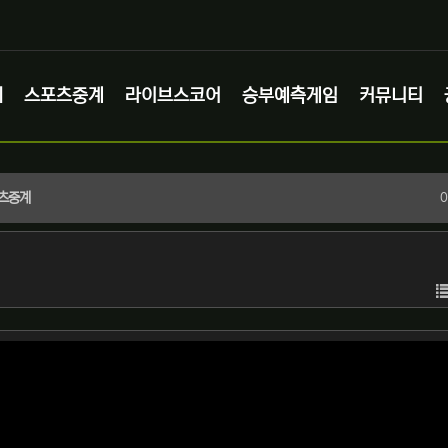
체
스포츠중계
라이브스코어
승부예측게임
커뮤니티
포츠중계