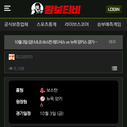
공식보증업체
스포츠중계
라이브스코어
승부예측게임
분류
야구
10월 3일 (금) MLB 보스턴 레드삭스 vs 뉴욕 양키스 경기분석 | 실시간 스포츠중계
작성자 정보
작성
최고관리자
컨텐츠 정보
목록
조회
6,108
본문
홈팀
보스턴
뉴욕 양키
원정팀
스
경기일정
10월 3일 (금)