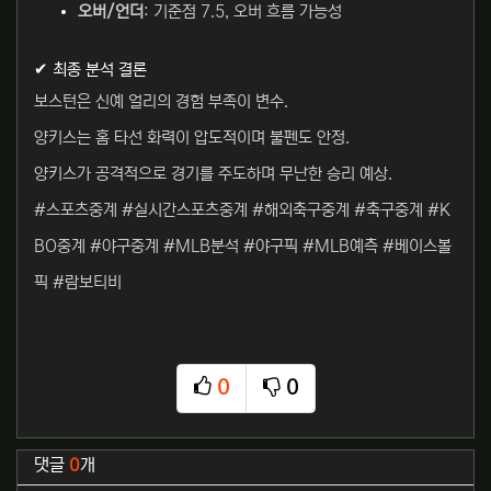
오버/언더
: 기준점 7.5, 오버 흐름 가능성
✔ 최종 분석 결론
보스턴은 신예 얼리의 경험 부족이 변수.
양키스는 홈 타선 화력이 압도적이며 불펜도 안정.
양키스가 공격적으로 경기를 주도하며 무난한 승리 예상.
#스포츠중계 #실시간스포츠중계 #해외축구중계 #축구중계 #K
BO중계 #야구중계 #MLB분석 #야구픽 #MLB예측 #베이스볼
픽 #람보티비
0
0
추천
비추천
관련자료
댓글
0
개