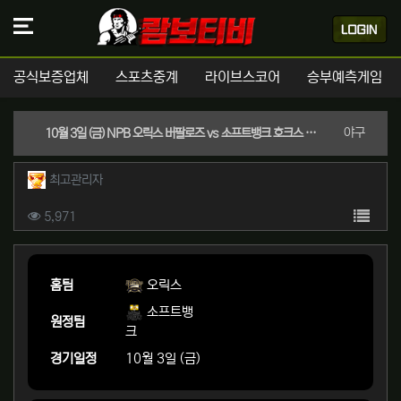
공식보증업체
스포츠중계
라이브스코어
승부예측게임
분류
야구
10월 3일 (금) NPB 오릭스 버팔로즈 vs 소프트뱅크 호크스 경기분석 | 실시간 스포츠중계
작성자 정보
작성
최고관리자
컨텐츠 정보
목록
조회
5,971
본문
홈팀
오릭스
소프트뱅
원정팀
크
경기일정
10월 3일 (금)