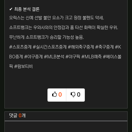
✔ 최종 분석 결론
오릭스는 신예 선발 불안 요소가 크고 원정 불펜도 약세.
소프트뱅크는 우와사와의 안정감과 홈 타선 화력이 확실한 우위.
무난하게 소프트뱅크가 승리할 가능성 높음.
#스포츠중계 #실시간스포츠중계 #해외축구중계 #축구중계 #K
BO중계 #야구중계 #MLB분석 #야구픽 #MLB예측 #베이스볼
픽 #람보티비
0
0
추천
비추천
관련자료
댓글
0
개