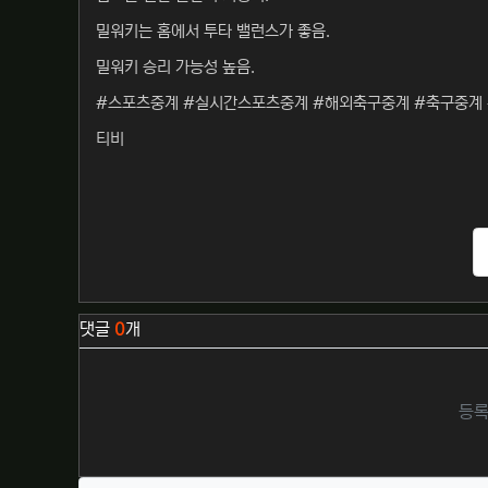
밀워키는 홈에서 투타 밸런스가 좋음.
밀워키 승리 가능성 높음.
#스포츠중계 #실시간스포츠중계 #해외축구중계 #축구중계 #
티비
관련자료
댓글
0
개
등록