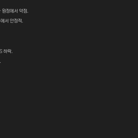
아 원정에서 약점.
홈에서 안정적.
S 하락.
.