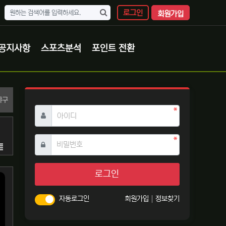
로그인
회원가입
공지사항
스포츠분석
포인트 전환
분류
야구
필수
아이디
필수
비밀번호
목록
로그인
자동로그인
회원가입
정보찾기