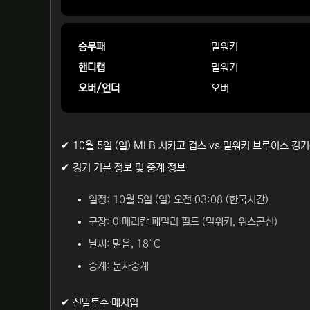
승무패
밀워키
핸디캡
밀워키
오버/언더
오버
✔ 10월 5일 (일) MLB 시카고 컵스 vs 밀워키 브루어스 
✔ 경기 기본 정보 및 중계 정보
일정: 10월 5일 (일) 오전 03:08 (한국시간)
구장: 아메리칸 패밀리 필드 (밀워키, 위스콘신)
날씨: 맑음, 18°C
중계: 문자중계
✔ 선발투수 매치업