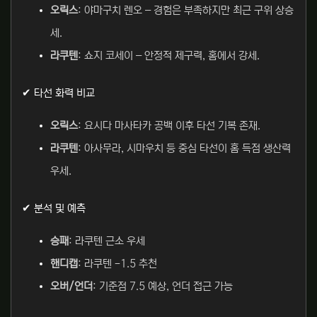
오릭스
: 야마구치 렌오 – 경험은 부족하지만 최근 구위 상승
세.
라쿠텐
: 쇼지 코세이 – 안정적 제구력, 홈에서 강세.
✔ 타선 화력 비교
오릭스
: 요시다 마사타카 공백 이후 타선 기복 존재.
라쿠텐
: 아사무라, 시마우치 등 중심 타선이 홈 득점 생산력
우세.
✔ 분석 및 예측
승패
: 라쿠텐 근소 우세
핸디캡
: 라쿠텐 -1.5 추천
오버/언더
: 기준점 7.5 예상, 언더 접근 가능