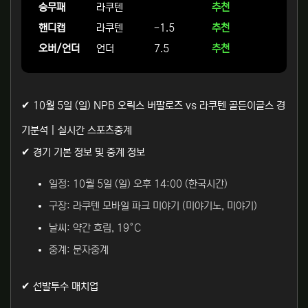
승무패
라쿠텐
추천
핸디캡
라쿠텐
-1.5
추천
오버/언더
언더
7.5
추천
✔ 10월 5일 (일) NPB 오릭스 버팔로즈 vs 라쿠텐 골든이글스 경
기분석 | 실시간 스포츠중계
✔ 경기 기본 정보 및 중계 정보
일정: 10월 5일 (일) 오후 14:00 (한국시간)
구장: 라쿠텐 모바일 파크 미야기 (미야기노, 미야기)
날씨: 약간 흐림, 19°C
중계: 문자중계
✔ 선발투수 매치업