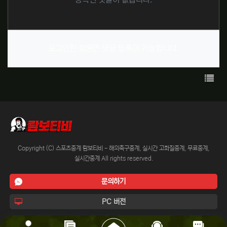
로그인한 회원만 댓글 등록이 가능합니다.
목록
Copyright (C) 스포츠중계 람보티비 - 해외축구중계, 실시간 고화질중계, 무료중계,
실시간중계 All rights reserved.
문의하기
PC 버전