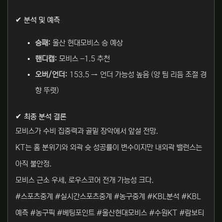
✔ 분석 및 예측
승패:
울산 현대모비스 승 예상
핸디캡:
모비스 –1.5 추천
오버/언더:
153.5 → 언더 가능성 높음 (양 팀 리듬 조절 경
향 뚜렷)
✔ 최종 분석 결론
모비스가 수비 집중력과 골밑 장악에서 앞설 전망.
KT는 홈 분위기와 외곽 슛 성공률이 변수이지만 내외곽 밸런스는
아직 불안정.
모비스 근소 우세, 로우스코어 전개 가능성 크다.
#스포츠중계 #실시간스포츠중계 #농구중계 #KBL분석 #KBL
예측 #농구픽 #베팅포인트 #울산현대모비스 #수원KT #람보티