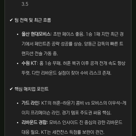
3.5
✔ 팀 전력 및 최근 흐름
울산 현대모비스
: 초반 페이스 좋음. 1승 1패 지만 최근 경
기에서 페인트존 공략 성공률 상승. 양동근 감독의 빠른 트
랜지션 전술 가동 중.
수원 KT
: 홈 1승 무패. 허훈 복귀 이후 공격 전개 속도 향상
뚜렷. 다만 리바운드 실점이 잦아 수비 리스크 존재.
✔ 핵심 매치업 포인트
가드 라인:
KT의 허훈–하윤기 콤비 vs 모비스의 이우석–게
이지 프리메이슨 라인. 경기 템포 주도권 싸움 핵심.
리바운드 경합:
모비스 인사이드 진 중심의 강한 리바운드
대응 필요. KT는 세컨찬스 득점률 보완이 관건.