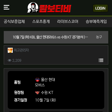
공식보증업체
스포츠중계
라이브스코어
승부예측게임
분류
농구
10월 7일 (화) KBL 울산 현대모비스 vs 수원 KT 경기분석 | 실시간 스포츠중계
작성자 정보
작성
최고관리자
컨텐츠 정보
목록
조회
2,209
본문
울산 현대
홈팀
모비스
원정팀
수원 KT
경기일정
10월 7일 (화)