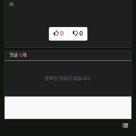
비
0
0
추천
비추천
관련자료
댓글
0
개
등록된 댓글이 없습니다.
로그인한 회원만 댓글 등록이 가능합니다.
목록